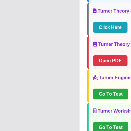
Turner Theory 
Click Here
Turner Theory 
Open PDF
Turner Enginee
Go To Test
Turner Worksho
Go To Test