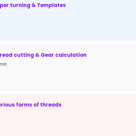
aper turning & Templates
ट
read cutting & Gear calculation
गणना
rious forms of threads