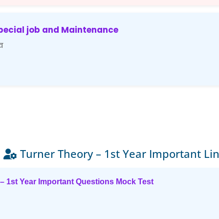
pecial job and Maintenance
व
Turner Theory – 1st Year Important Li
– 1st Year Important Questions Mock Test