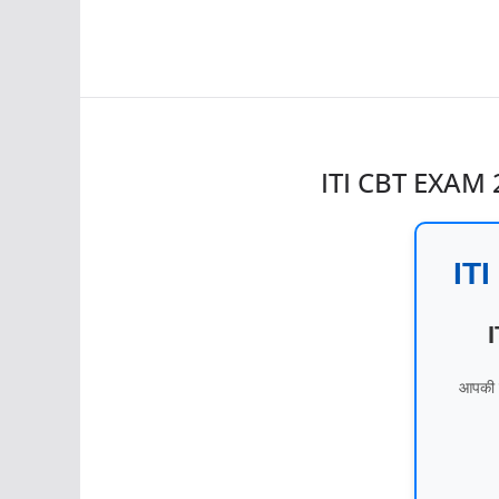
ITI CBT EXA
IT
I
आपकी तै