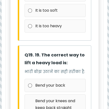
It is too soft
It is too heavy
Q19. 19. The correct way to
lift a heavy load is:
भारी बोझ उठाने का सही तरीका है:
Bend your back
Bend your knees and
keep back straight