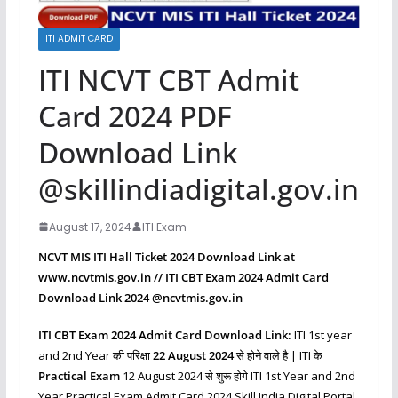
ITI ADMIT CARD
ITI NCVT CBT Admit
Card 2024 PDF
Download Link
@skillindiadigital.gov.in
August 17, 2024
ITI Exam
NCVT MIS ITI Hall Ticket 2024 Download Link at
www.ncvtmis.gov.in // ITI CBT Exam 2024 Admit Card
Download Link 2024 @ncvtmis.gov.in
ITI CBT Exam 2024 Admit Card Download Link:
ITI 1st year
and 2nd Year की परिक्षा
22 August 2024
से होने वाले है | ITI के
Practical Exam
12 August 2024 से शुरू होगे ITI 1st Year and 2nd
Year Practical Exam Admit Card 2024 Skill India Digital Portal