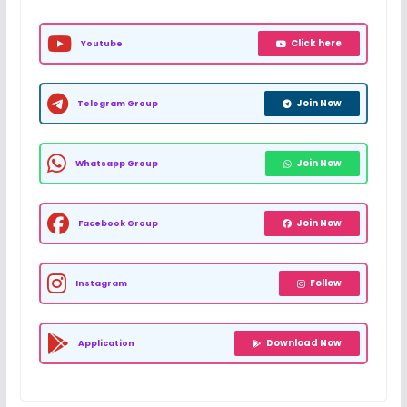
Click here
Youtube
Join Now
Telegram Group
Join Now
Whatsapp Group
Join Now
Facebook Group
Follow
Instagram
Download Now
Application