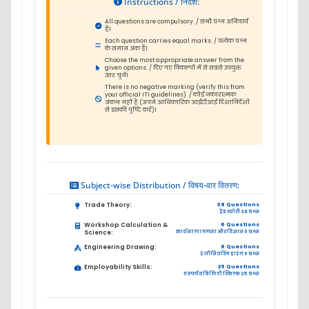
Instructions / निर्देश:
All questions are compulsory. / सभी प्रश्न अनिवार्य
हैं।
Each question carries equal marks. / प्रत्येक प्रश्न
के समान अंक हैं।
Choose the most appropriate answer from the
given options. / दिए गए विकल्पों में से सबसे उपयुक्त
उत्तर चुनें।
There is no negative marking (verify this from
your official ITI guidelines). / कोई नकारात्मक
अंकन नहीं है (अपने आधिकारिक आईटीआई दिशानिर्देशों
से इसकी पुष्टि करें)।
Subject-wise Distribution / विषय-वार वितरण:
Trade Theory:
38 Questions
ट्रेड थ्योरी 38 प्रश्न
Workshop Calculation &
6 Questions
Science:
कार्यशाला गणना और विज्ञान 6 प्रश्न
Engineering Drawing:
6 Questions
इंजीनियरिंग ड्राइंग 6 प्रश्न
Employability Skills:
25 Questions
एम्प्लॉयबिलिटी स्किल्स 25 प्रश्न