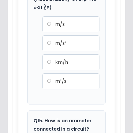
क्या है?)
m/s
m/s²
km/h
m²/s
Q15. How is an ammeter
connected in a circuit?