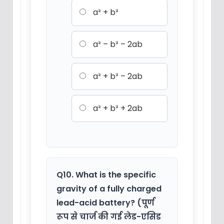
a² + b²
a² – b² – 2ab
a² + b² – 2ab
a² + b² + 2ab
Q10. What is the specific
gravity of a fully charged
lead-acid battery? (पूर्ण
रूप से चार्ज की गई लेड-एसिड