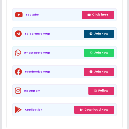
Click here
Youtube
Join Now
Telegram Group
Join Now
Whatsapp Group
Join Now
Facebook Group
Follow
Instagram
Download Now
Application