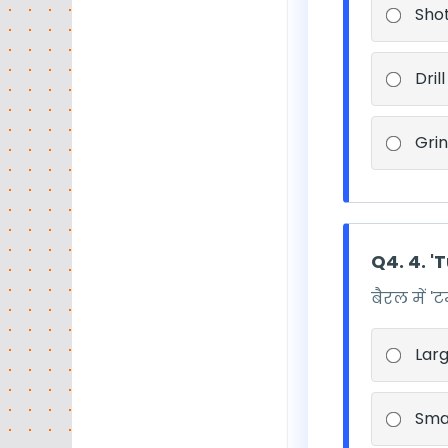
Shot
Drill
Gri
Q4. 4. '
बैरल में 
Lar
Smal