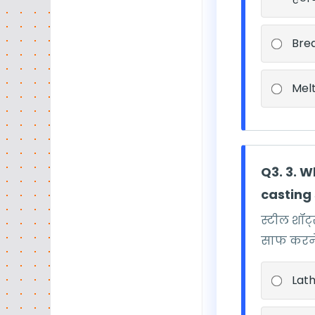
Brea
Melt
Q3. 3. 
casting 
स्टील शॉट
साफ करने
Lat