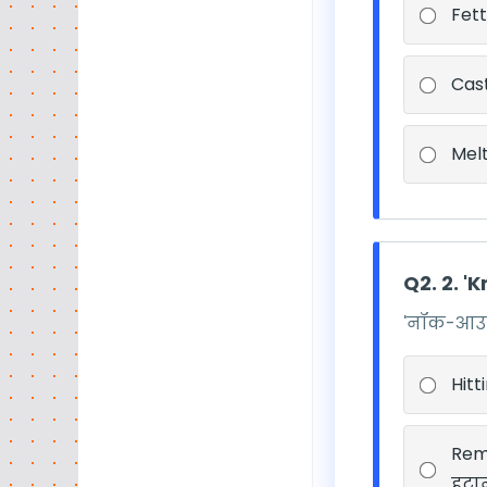
Fett
Cas
Mel
Q2. 2. '
'नॉक-आउट'
Hitt
Remo
हटा