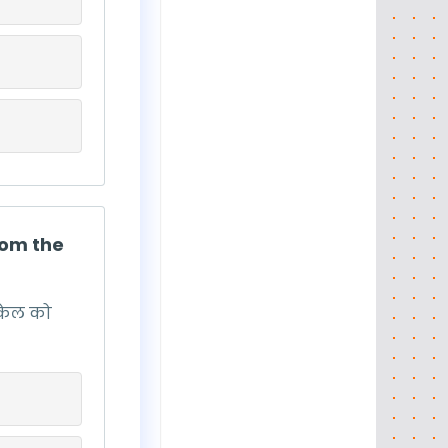
rom the
्केल को