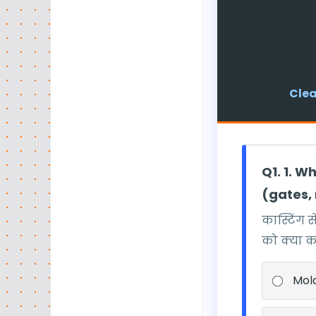
Clea
Q1. 1. 
(gates, 
कास्टिंग स
को क्या क
Mol