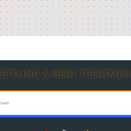
FETTLING & HEAT TREATMEN
I Exam