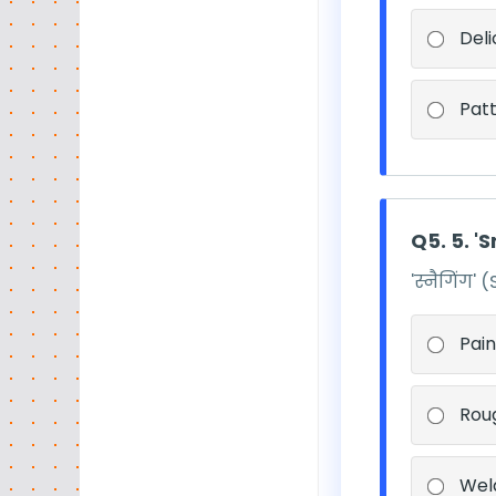
Deli
Pat
Q5. 5. '
'स्नैगिंग'
Pain
Roug
Wel