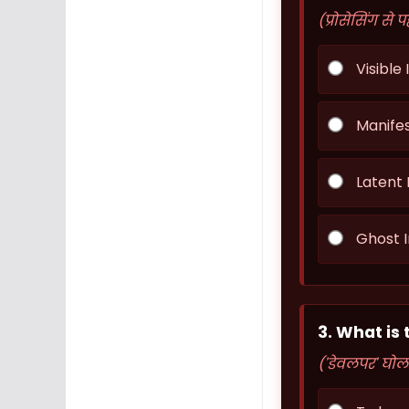
(प्रोसेसिंग से
Visible
Manife
Latent I
Ghost 
3. What is
('डेवलपर' घोल 