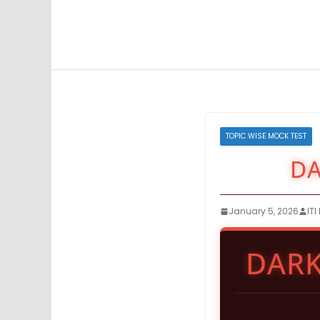
TOPIC WISE MOCK TEST
DA
January 5, 2026
IT
DARK