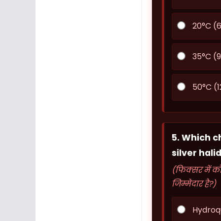
20°C (6
35°C (9
50°C (1
5. Which c
silver hali
(फिक्सर में 
जिम्मेदार है?)
Hydroq