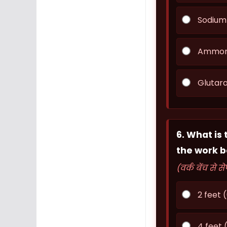
Sodium 
Ammoniu
Glutar
6. What is
the work 
(वर्क बेंच से 
2 feet 
4 feet (