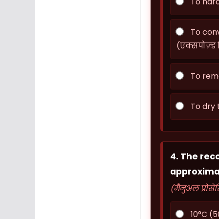
To hard
To conve
(एक्सपोज़्ड
To remo
To dry 
4. The re
approxima
(मैनुअल प्रोस
10°C (5