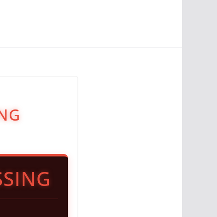
ING
SSING