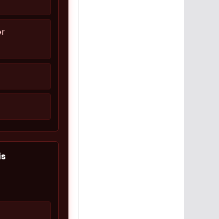
er
is