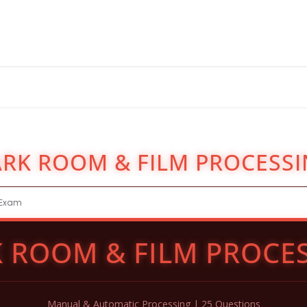
RK ROOM & FILM PROCESS
I Exam
 ROOM & FILM PROCE
Manual & Automatic Processing | 25 Questions