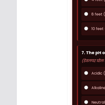
8 feet 
10 feet
7. The pH o
(डेवलपर घोल क
Acidic 
Alkaline
Neutral