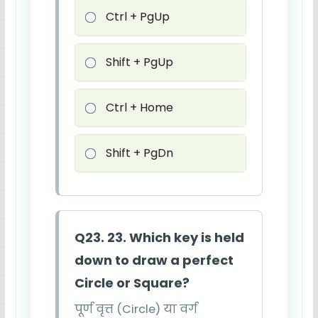
Ctrl + PgUp
Shift + PgUp
Ctrl + Home
Shift + PgDn
Q23. 23. Which key is held
down to draw a perfect
Circle or Square?
पूर्ण वृत्त (Circle) या वर्ग