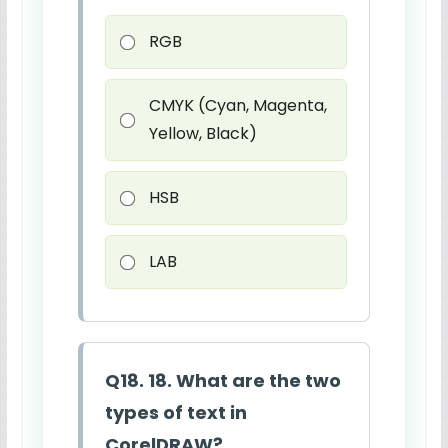
RGB
CMYK (Cyan, Magenta,
Yellow, Black)
HSB
LAB
Q18. 18. What are the two
types of text in
CorelDRAW?