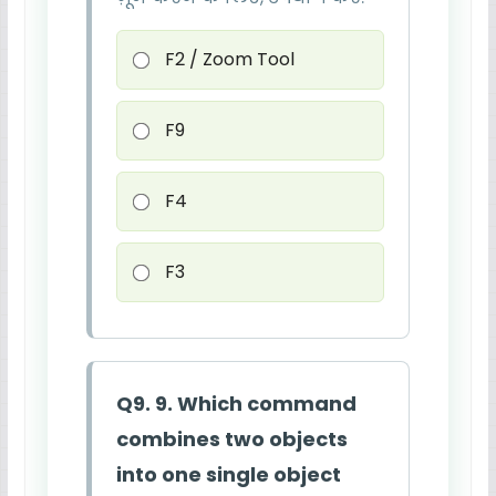
F2 / Zoom Tool
F9
F4
F3
Q9. 9. Which command
combines two objects
into one single object