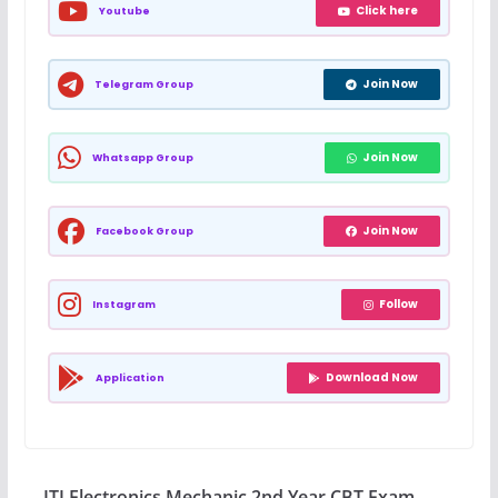
Click here
Youtube
Join Now
Telegram Group
Join Now
Whatsapp Group
Join Now
Facebook Group
Follow
Instagram
Download Now
Application
ITI Electronics Mechanic 2nd Year CBT Exam